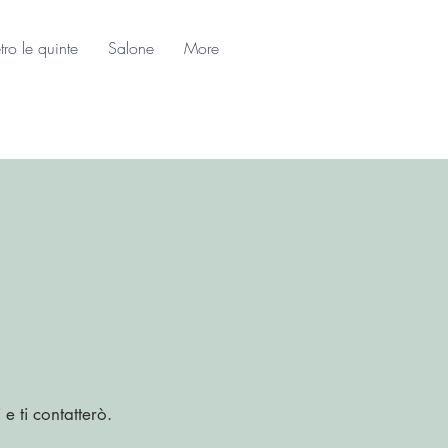
tro le quinte
Salone
More
e ti contatterò.