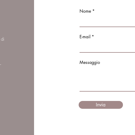
Nome
E-mail
 di
Messaggio
–
Invia